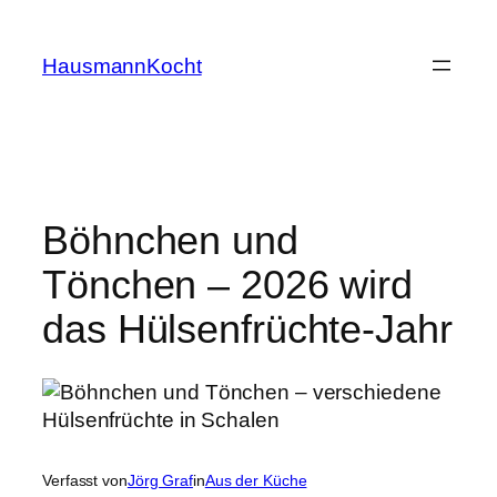
Zum
Inhalt
HausmannKocht
springen
Böhnchen und
Tönchen – 2026 wird
das Hülsenfrüchte-Jahr
Verfasst von
Jörg Graf
in
Aus der Küche