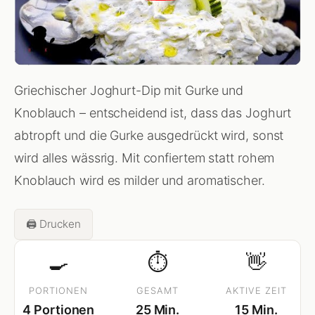
Griechischer Joghurt-Dip mit Gurke und
Knoblauch – entscheidend ist, dass das Joghurt
abtropft und die Gurke ausgedrückt wird, sonst
wird alles wässrig. Mit confiertem statt rohem
Knoblauch wird es milder und aromatischer.
🖨️ Drucken
🍳
⏱
👋
PORTIONEN
GESAMT
AKTIVE ZEIT
4 Portionen
25 Min.
15 Min.