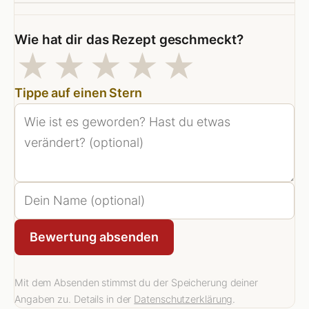
Wie hat dir das Rezept geschmeckt?
1 Sterne
2 Sterne
3 Sterne
4 Sterne
5 Stern
★
★
★
★
★
Tippe auf einen Stern
Bewertung absenden
Mit dem Absenden stimmst du der Speicherung deiner
Angaben zu. Details in der
Datenschutzerklärung
.