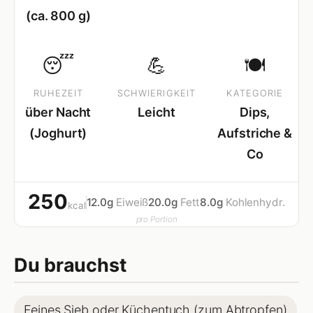
(ca. 800 g)
😴
💪
🍽
RUHEZEIT
SCHWIERIGKEIT
KATEGORIE
über Nacht
Leicht
Dips,
(Joghurt)
Aufstriche &
Co
250
12.0g
Eiweiß
20.0g
Fett
8.0g
Kohlenhydr.
kcal
pro Portion
Du brauchst
Feines Sieb oder Küchentuch (zum Abtropfen)