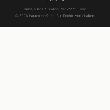
Baba, euer Hausmann, der kocht – Jörg
© 2026 HausmannKocht. Alle Rechte vorbehalten.