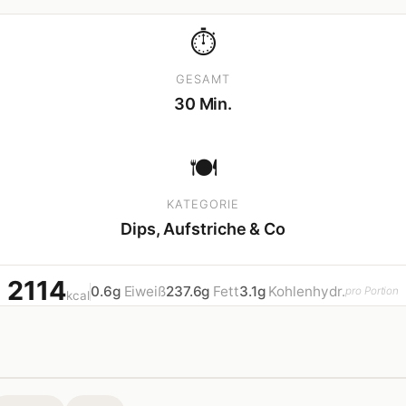
⏱
GESAMT
30 Min.
🍽
KATEGORIE
Dips, Aufstriche & Co
2114
0.6g
Eiweiß
237.6g
Fett
3.1g
Kohlenhydr.
pro Portion
kcal