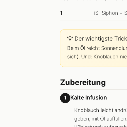
1
iSi-Siphon + 
💡 Der wichtigste Tri
Beim Öl reicht Sonnenblum
sich). Und: Knoblauch nie 
Zubereitung
Kalte Infusion
1
Knoblauch leicht andrü
geben, mit Öl auffülle