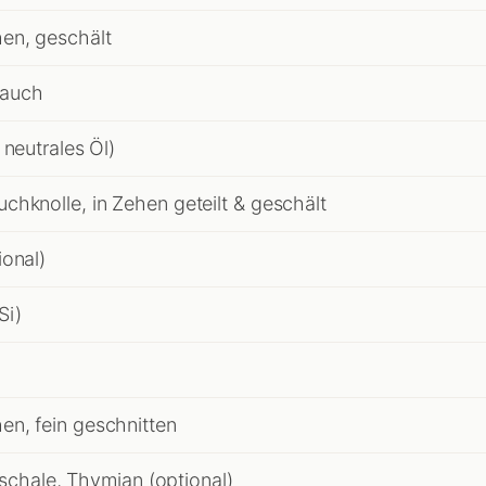
en, geschält
lauch
 neutrales Öl)
chknolle, in Zehen geteilt & geschält
ional)
Si)
n, fein geschnitten
nschale, Thymian (optional)