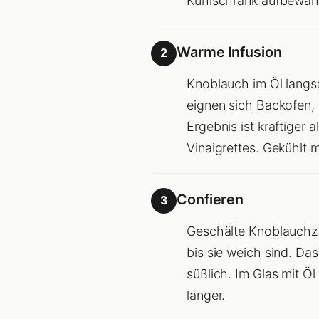
Kühlschrank aufbewah
Warme Infusion
2
Knoblauch im Öl langsa
eignen sich Backofen, 
Ergebnis ist kräftiger
Vinaigrettes. Gekühlt 
Confieren
3
Geschälte Knoblauchze
bis sie weich sind. Da
süßlich. Im Glas mit Ö
länger.