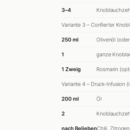
3–4
Knoblauchzeh
Variante 3 – Confierter Knob
250 ml
Olivenöl (oder
1
ganze Knoblau
1 Zweig
Rosmarin (opt
Variante 4 – Druck-Infusion (i
200 ml
Öl
2
Knoblauchzehe
nach Belieben
Chili, Zitrone