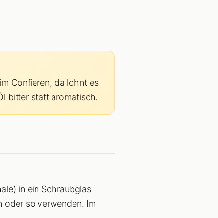
im Confieren, da lohnt es
l bitter statt aromatisch.
ale) in ein Schraubglas
en oder so verwenden. Im