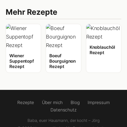
Mehr Rezepte
Knoblauchöl
Rezept
Wiener
Boeuf
Suppentopf
Bourguignon
Rezept
Rezept
Rezepte
Über mich
Blog
Impressum
Datenschutz
Baba, euer Hausmann, der kocht – Jörg