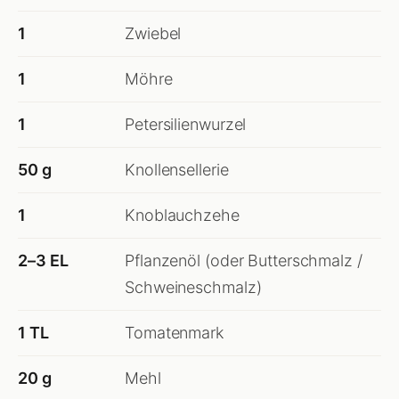
1
Zwiebel
1
Möhre
1
Petersilienwurzel
50 g
Knollensellerie
1
Knoblauchzehe
2–3 EL
Pflanzenöl (oder Butterschmalz /
Schweineschmalz)
1 TL
Tomatenmark
20 g
Mehl