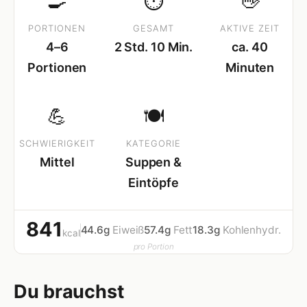
🍳
⏱
👋
PORTIONEN
GESAMT
AKTIVE ZEIT
4–6
2 Std. 10 Min.
ca. 40
Portionen
Minuten
💪
🍽
SCHWIERIGKEIT
KATEGORIE
Mittel
Suppen &
Eintöpfe
841
44.6g
Eiweiß
57.4g
Fett
18.3g
Kohlenhydr.
kcal
pro Portion
Du brauchst