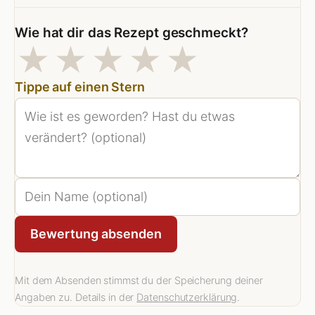
Wie hat dir das Rezept geschmeckt?
1 Sterne
2 Sterne
3 Sterne
4 Sterne
5 Stern
★
★
★
★
★
Tippe auf einen Stern
Bewertung absenden
Mit dem Absenden stimmst du der Speicherung deiner
Angaben zu. Details in der
Datenschutzerklärung
.