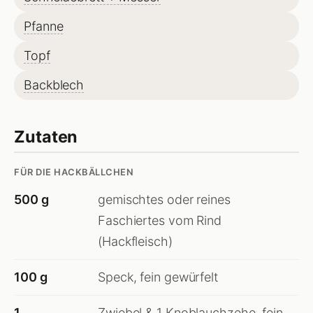
Pfanne
Topf
Backblech
Zutaten
FÜR DIE HACKBÄLLCHEN
500 g
gemischtes oder reines
Faschiertes vom Rind
(Hackfleisch)
100 g
Speck, fein gewürfelt
1
Zwiebel & 1 Knoblauchzehe, fein