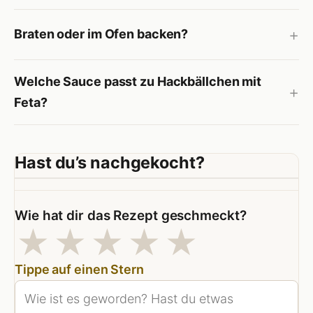
Braten oder im Ofen backen?
Welche Sauce passt zu Hackbällchen mit
Feta?
Hast du’s nachgekocht?
Wie hat dir das Rezept geschmeckt?
1 Sterne
2 Sterne
3 Sterne
4 Sterne
5 Stern
★
★
★
★
★
Tippe auf einen Stern