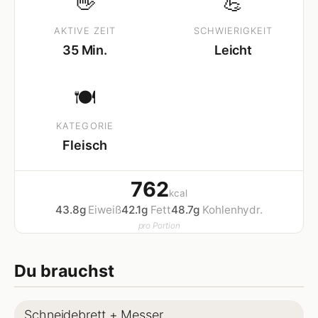
👋
💪
AKTIVE ZEIT
SCHWIERIGKEIT
35 Min.
Leicht
🍽
KATEGORIE
Fleisch
762
kcal
43.8g
Eiweiß
42.1g
Fett
48.7g
Kohlenhydr.
pro Portion
Du brauchst
Schneidebrett + Messer