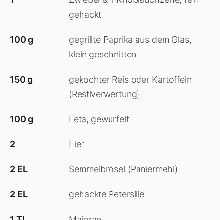
gehackt
100 g
gegrillte Paprika aus dem Glas,
klein geschnitten
150 g
gekochter Reis oder Kartoffeln
(Restlverwertung)
100 g
Feta, gewürfelt
2
Eier
2 EL
Semmelbrösel (Paniermehl)
2 EL
gehackte Petersilie
1 TL
Majoran