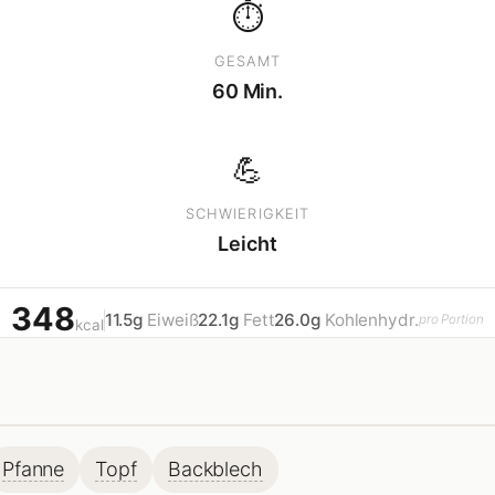
⏱
GESAMT
60 Min.
💪
SCHWIERIGKEIT
Leicht
348
11.5g
Eiweiß
22.1g
Fett
26.0g
Kohlenhydr.
pro Portion
kcal
Pfanne
Topf
Backblech