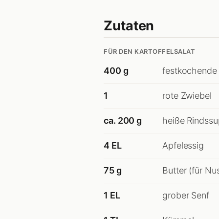
Zutaten
FÜR DEN KARTOFFELSALAT
400 g
festkochende 
1
rote Zwiebel
ca. 200 g
heiße Rindssu
4 EL
Apfelessig
75 g
Butter (für Nu
1 EL
grober Senf