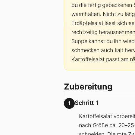
du die fertig gebackenen S
warmhalten. Nicht zu lange
Erdäpfelsalat lässt sich 
rechtzeitig herausnehmen
Suppe kannst du ihn wied
schmecken auch kalt herv
Kartoffelsalat passt am n
Zubereitung
Schritt 1
1
Kartoffelsalat vorberei
nach Größe ca. 20–25 
schneiden. Die rote Zw