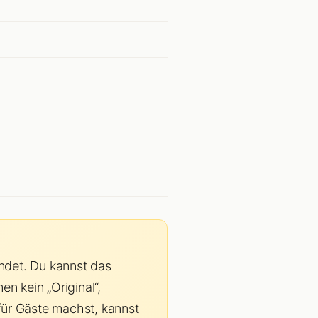
endet. Du kannst das
 kein „Original“,
für Gäste machst, kannst