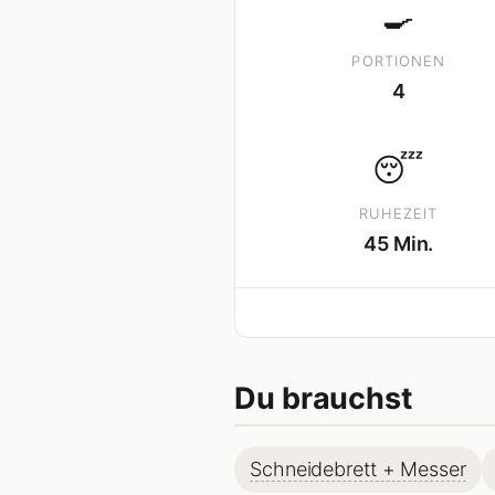
🍳
PORTIONEN
4
😴
RUHEZEIT
45 Min.
Du brauchst
Schneidebrett + Messer