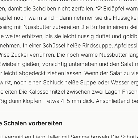
n, damit die Scheiben nicht zerfallen. 💡 Erdäpfel warm
äpfel noch warm sind – dann nehmen sie die Flüssigkeit
ssing mit Nussbutter zubereiten Die Butter in einem klei
weiter erhitzen, bis sie leicht nussig duftet und goldbr
nehmen. In einer Schüssel heiße Rindssuppe, Apfelessi
 Prise Zucker verrühren. Die noch warme Nussbutter la
Zwiebeln gießen, vorsichtig unterheben und den Salat 
 leicht abgedeckt ziehen lassen. Wenn der Salat zu vi
wirkt, noch einen Schluck heiße Suppe oder Wasser erg
bereiten Die Kalbsschnitzel zwischen zwei Lagen Frischh
ßig dünn klopfen – etwa 4–5 mm dick. Anschließend beid
he Schalen vorbereiten
mit verquirlten Eiern Teller mit Semmelbröseln Die Schn