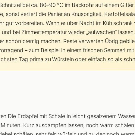
chnitzel bei ca. 80–90 °C im Backrohr auf einem Gitter 
, sonst verliert die Panier an Knusprigkeit. Kartoffelsal
sehr gut vorbereiten. Wenn er über Nacht im Kühlschrank
 und bei Zimmertemperatur wieder „aufwachen“ lassen.
er schön cremig machen. Reste verwerten Übrig geblie
orragend – zum Beispiel in einem frischen Semmerl mit 
ächsten Tag prima zu Würsteln oder einfach so als schne
ten Die Erdäpfel mit Schale in leicht gesalzenem Wasser 
Minuten. Kurz ausdampfen lassen, noch warm schälen 
iebel schälen, sehr fein würfeln und zu den noch warm