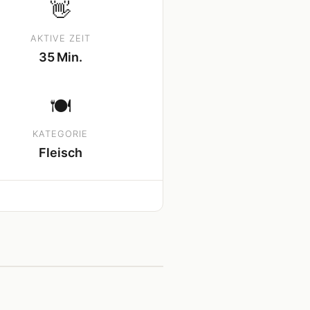
👋
AKTIVE ZEIT
35 Min.
🍽
KATEGORIE
Fleisch