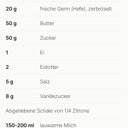
20 g
frische Germ (Hefe), zerbröselt
50 g
Butter
50 g
Zucker
1
Ei
2
Eidotter
5 g
Salz
8 g
Vanillezucker
Abgeriebene Schale von 1/4 Zitrone
150-200 ml
lauwarme Milch