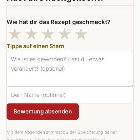
Wie hat dir das Rezept geschmeckt?
1 Sterne
2 Sterne
3 Sterne
4 Sterne
5 Stern
★
★
★
★
★
Tippe auf einen Stern
Bewertung absenden
Mit dem Absenden stimmst du der Speicherung deiner
Angaben zu. Details in der
Datenschutzerklärung
.