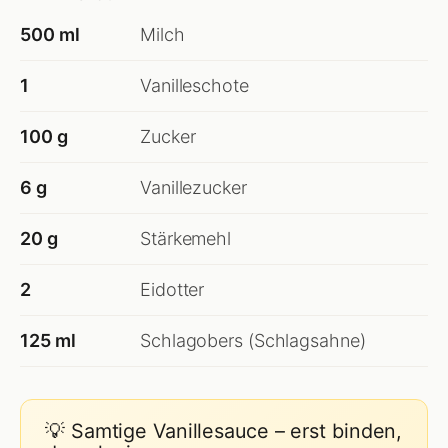
500 ml
Milch
1
Vanilleschote
100 g
Zucker
6 g
Vanillezucker
20 g
Stärkemehl
2
Eidotter
125 ml
Schlagobers (Schlagsahne)
💡 Samtige Vanillesauce – erst binden,