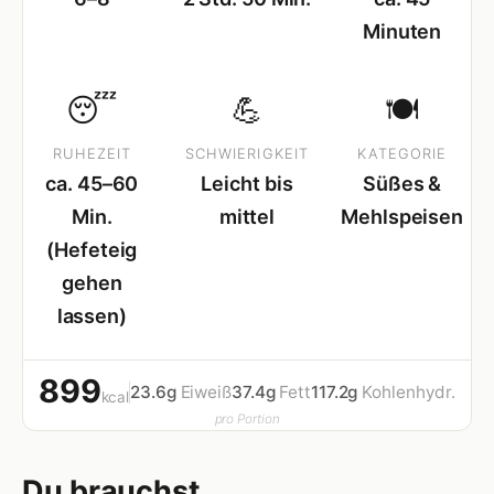
Minuten
😴
💪
🍽
RUHEZEIT
SCHWIERIGKEIT
KATEGORIE
ca. 45–60
Leicht bis
Süßes &
Min.
mittel
Mehlspeisen
(Hefeteig
gehen
lassen)
899
23.6g
Eiweiß
37.4g
Fett
117.2g
Kohlenhydr.
kcal
pro Portion
Du brauchst