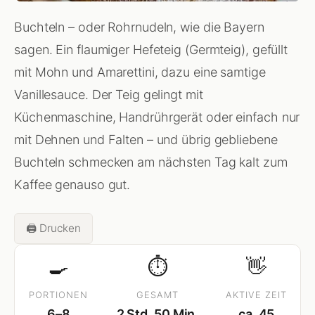
Buchteln – oder Rohrnudeln, wie die Bayern
sagen. Ein flaumiger Hefeteig (Germteig), gefüllt
mit Mohn und Amarettini, dazu eine samtige
Vanillesauce. Der Teig gelingt mit
Küchenmaschine, Handrührgerät oder einfach nur
mit Dehnen und Falten – und übrig gebliebene
Buchteln schmecken am nächsten Tag kalt zum
Kaffee genauso gut.
🖨️ Drucken
🍳
⏱
👋
PORTIONEN
GESAMT
AKTIVE ZEIT
6–8
2 Std. 50 Min.
ca. 45