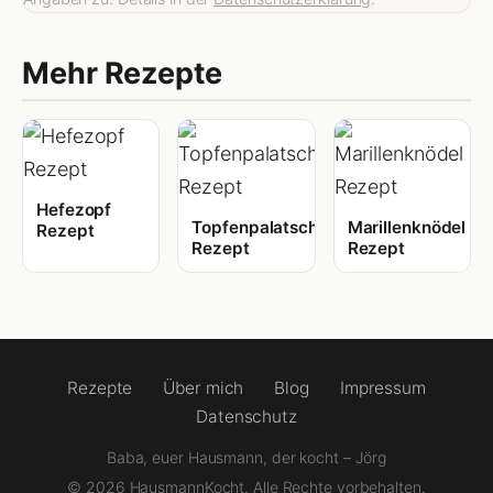
Mehr Rezepte
Hefezopf
Topfenpalatschinken
Marillenknödel
Rezept
Rezept
Rezept
Rezepte
Über mich
Blog
Impressum
Datenschutz
Baba, euer Hausmann, der kocht – Jörg
© 2026 HausmannKocht. Alle Rechte vorbehalten.