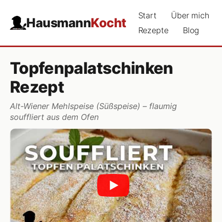
Start
Über mich
Hausmann
Kocht
Rezepte
Blog
Topfenpalatschinken
Rezept
Alt-Wiener Mehlspeise (Süßspeise) – flaumig
souffliert aus dem Ofen