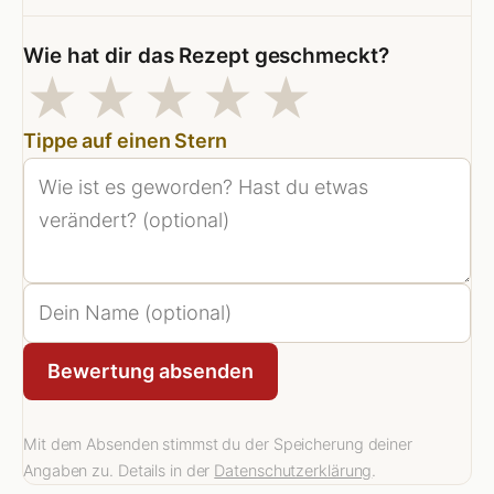
Wie hat dir das Rezept geschmeckt?
1 Sterne
2 Sterne
3 Sterne
4 Sterne
5 Stern
★
★
★
★
★
Tippe auf einen Stern
Bewertung absenden
Mit dem Absenden stimmst du der Speicherung deiner
Angaben zu. Details in der
Datenschutzerklärung
.