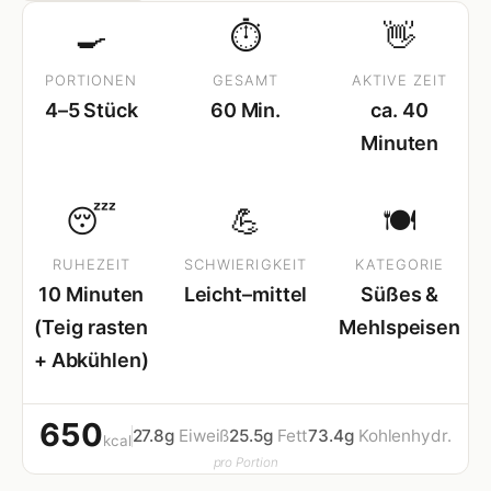
🍳
⏱
👋
PORTIONEN
GESAMT
AKTIVE ZEIT
4–5 Stück
60 Min.
ca. 40
Minuten
😴
💪
🍽
RUHEZEIT
SCHWIERIGKEIT
KATEGORIE
10 Minuten
Leicht–mittel
Süßes &
(Teig rasten
Mehlspeisen
+ Abkühlen)
650
27.8g
Eiweiß
25.5g
Fett
73.4g
Kohlenhydr.
kcal
pro Portion