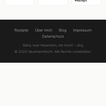
Rezept
Rezepte
Über mich
Blog
Impressum
Datenschutz
Baba, euer Hausmann, der kocht – Jörg
© 2026 HausmannKocht. Alle Rechte vorbehalten.