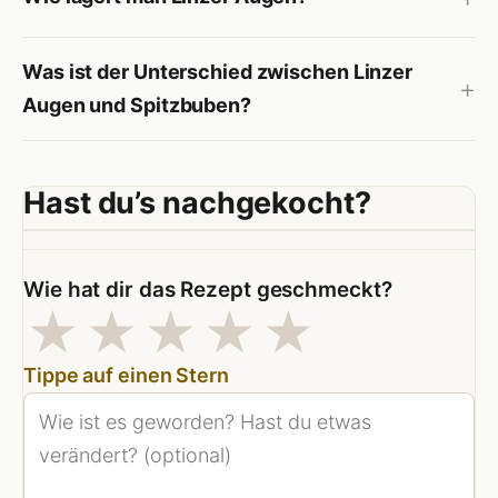
Was ist der Unterschied zwischen Linzer
Augen und Spitzbuben?
Hast du’s nachgekocht?
Wie hat dir das Rezept geschmeckt?
1 Sterne
2 Sterne
3 Sterne
4 Sterne
5 Stern
★
★
★
★
★
Tippe auf einen Stern