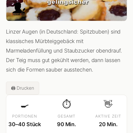
Linzer Augen (in Deutschland: Spitzbuben) sind
klassisches Mürbteiggebäck mit
Marmeladenfüllung und Staubzucker obendrauf.
Der Teig muss gut gekühlt werden, dann lassen
sich die Formen sauber ausstechen.
🖨️ Drucken
🍳
⏱
👋
PORTIONEN
GESAMT
AKTIVE ZEIT
30–40 Stück
90 Min.
20 Min.