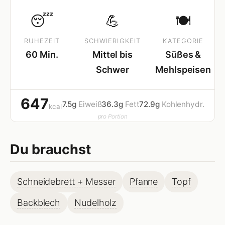
😴
💪
🍽
RUHEZEIT
SCHWIERIGKEIT
KATEGORIE
60 Min.
Mittel bis
Süßes &
Schwer
Mehlspeisen
647
7.5g
Eiweiß
36.3g
Fett
72.9g
Kohlenhydr.
kcal
pro Portion
Du brauchst
Schneidebrett + Messer
Pfanne
Topf
Backblech
Nudelholz