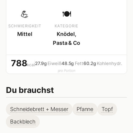
💪
🍽
SCHWIERIGKEIT
KATEGORIE
Mittel
Knödel,
Pasta & Co
788
27.9g
Eiweiß
48.5g
Fett
60.2g
Kohlenhydr.
kcal
pro Portion
Du brauchst
Schneidebrett + Messer
Pfanne
Topf
Backblech