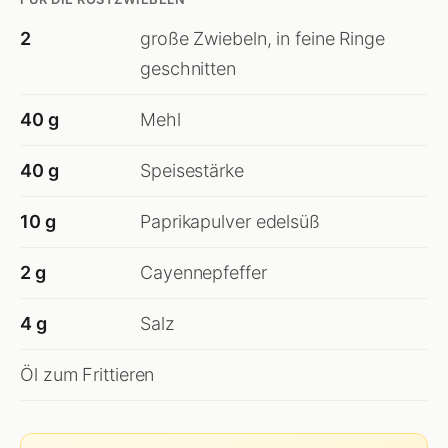
2
große Zwiebeln, in feine Ringe
geschnitten
40 g
Mehl
40 g
Speisestärke
10 g
Paprikapulver edelsüß
2 g
Cayennepfeffer
4 g
Salz
Öl zum Frittieren