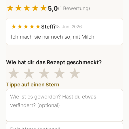
★
★
★
★
★
5,0
(1 Bewertung)
★
★
★
★
★
Steffi
18. Juni 2026
Ich mach sie nur noch so, mit Milch
Wie hat dir das Rezept geschmeckt?
1 Sterne
2 Sterne
3 Sterne
4 Sterne
5 Stern
★
★
★
★
★
Tippe auf einen Stern