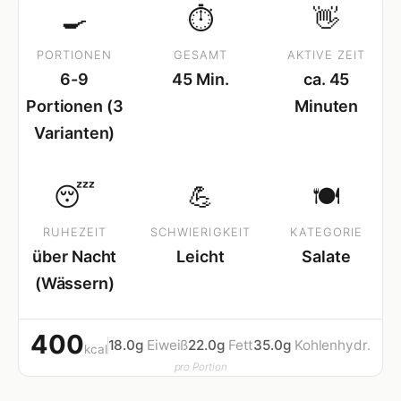
🍳
⏱
👋
PORTIONEN
GESAMT
AKTIVE ZEIT
6-9
45 Min.
ca. 45
Portionen (3
Minuten
Varianten)
😴
💪
🍽
RUHEZEIT
SCHWIERIGKEIT
KATEGORIE
über Nacht
Leicht
Salate
(Wässern)
400
18.0g
Eiweiß
22.0g
Fett
35.0g
Kohlenhydr.
kcal
pro Portion