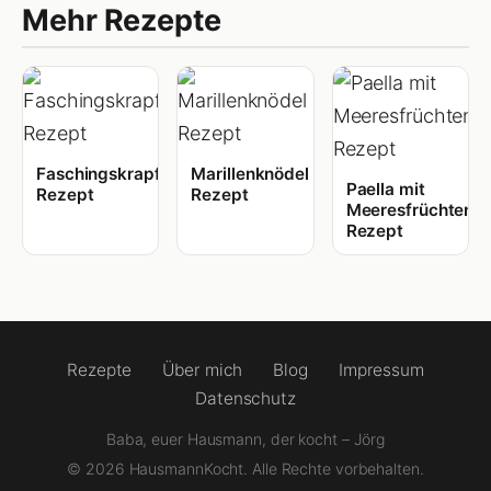
Mehr Rezepte
Faschingskrapfen
Marillenknödel
Paella mit
Rezept
Rezept
Meeresfrüchten
Rezept
Rezepte
Über mich
Blog
Impressum
Datenschutz
Baba, euer Hausmann, der kocht – Jörg
© 2026 HausmannKocht. Alle Rechte vorbehalten.