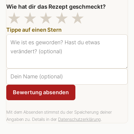
Wie hat dir das Rezept geschmeckt?
1 Sterne
2 Sterne
3 Sterne
4 Sterne
5 Stern
★
★
★
★
★
Tippe auf einen Stern
Bewertung absenden
Mit dem Absenden stimmst du der Speicherung deiner
Angaben zu. Details in der
Datenschutzerklärung
.