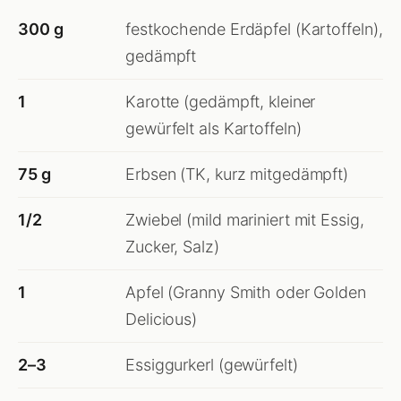
300 g
festkochende Erdäpfel (Kartoffeln),
gedämpft
1
Karotte (gedämpft, kleiner
gewürfelt als Kartoffeln)
75 g
Erbsen (TK, kurz mitgedämpft)
1/2
Zwiebel (mild mariniert mit Essig,
Zucker, Salz)
1
Apfel (Granny Smith oder Golden
Delicious)
2–3
Essiggurkerl (gewürfelt)