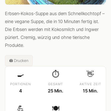
Erbsen-Kokos-Suppe aus dem Schnellkochtopf –
eine vegane Suppe, die in 10 Minuten fertig ist.
Die Erbsen werden mit Kokosmilch und Ingwer
püriert. Cremig, würzig und ohne tierische
Produkte.
🖨️ Drucken
🍳
⏱
👋
PORTIONEN
GESAMT
AKTIVE ZEIT
4
25 Min.
15 Min.
💪
🍽