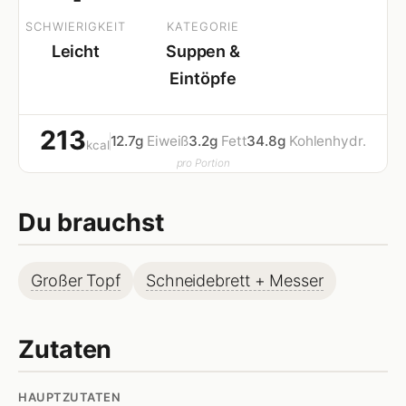
SCHWIERIGKEIT
KATEGORIE
Leicht
Suppen &
Eintöpfe
213
12.7g
Eiweiß
3.2g
Fett
34.8g
Kohlenhydr.
kcal
pro Portion
Du brauchst
Großer Topf
Schneidebrett + Messer
Zutaten
HAUPTZUTATEN