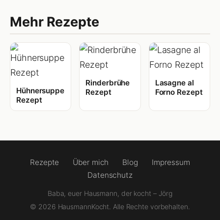
Mehr Rezepte
Rinderbrühe
Lasagne al
Hühnersuppe
Rezept
Forno Rezept
Rezept
Rezepte
Über mich
Blog
Impressum
Datenschutz
Baba, euer Hausmann, der kocht – Jörg
© 2026 HausmannKocht. Alle Rechte vorbehalten.