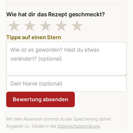
Wie hat dir das Rezept geschmeckt?
1 Sterne
2 Sterne
3 Sterne
4 Sterne
5 Stern
★
★
★
★
★
Tippe auf einen Stern
Bewertung absenden
Mit dem Absenden stimmst du der Speicherung deiner
Angaben zu. Details in der
Datenschutzerklärung
.