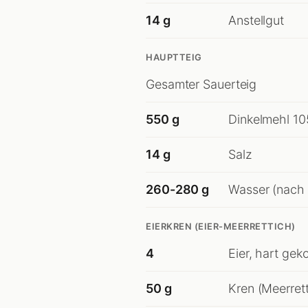
14 g
Anstellgut
HAUPTTEIG
Gesamter Sauerteig
550 g
Dinkelmehl 1
14 g
Salz
260-280 g
Wasser (nach B
EIERKREN (EIER-MEERRETTICH)
4
Eier, hart gek
50 g
Kren (Meerrett