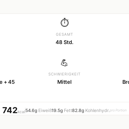
⏱
GESAMT
48 Std.
💪
SCHWIERIGKEIT
e + 45
Mittel
Br
742
54.6g
Eiweiß
19.5g
Fett
82.8g
Kohlenhydr.
pro Portion
kcal