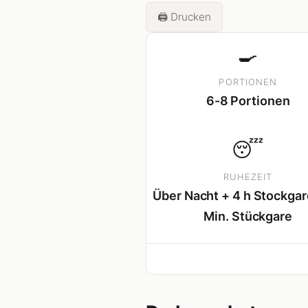
🖨️ Drucken
🍳
PORTIONEN
6-8 Portionen
😴
RUHEZEIT
Über Nacht + 4 h Stockgar
Min. Stückgare