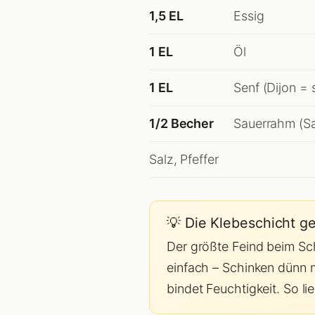
1,5 EL
Essig
1 EL
Öl
1 EL
Senf (Dijon = 
1/2 Becher
Sauerrahm (Sa
Salz, Pfeffer
💡 Die Klebeschicht 
Der größte Feind beim Sch
einfach – Schinken dünn 
bindet Feuchtigkeit. So li