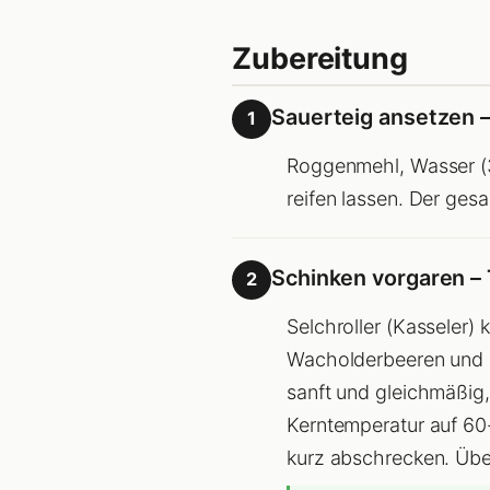
Zubereitung
Sauerteig ansetzen – 
1
Roggenmehl, Wasser (3
reifen lassen. Der ges
Schinken vorgaren – 
2
Selchroller (Kasseler) 
Wacholderbeeren und e
sanft und gleichmäßig
Kerntemperatur auf 60-6
kurz abschrecken. Über