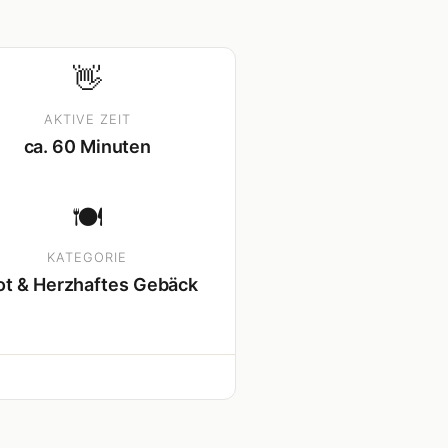
👋
AKTIVE ZEIT
ca. 60 Minuten
🍽
KATEGORIE
ot & Herzhaftes Gebäck