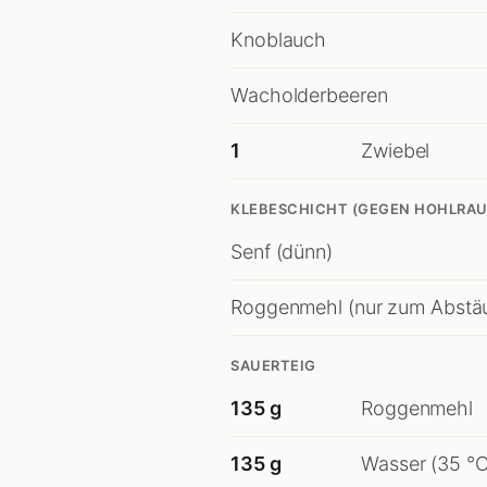
Knoblauch
Wacholderbeeren
1
Zwiebel
KLEBESCHICHT (GEGEN HOHLRA
Senf (dünn)
Roggenmehl (nur zum Abstä
SAUERTEIG
135 g
Roggenmehl
135 g
Wasser (35 °C