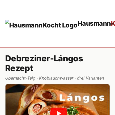
Hausmann
K
mi
Debreziner-Lángos
Rezept
Übernacht-Teig · Knoblauchwasser · drei Varianten