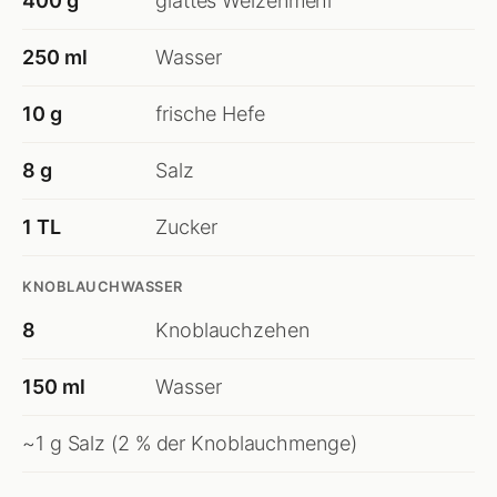
400 g
glattes Weizenmehl
250 ml
Wasser
10 g
frische Hefe
8 g
Salz
1 TL
Zucker
KNOBLAUCHWASSER
8
Knoblauchzehen
150 ml
Wasser
~1 g Salz (2 % der Knoblauchmenge)