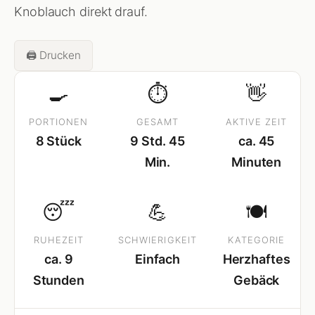
Knoblauch direkt drauf.
🖨️ Drucken
🍳
⏱
👋
PORTIONEN
GESAMT
AKTIVE ZEIT
8 Stück
9 Std. 45
ca. 45
Min.
Minuten
😴
💪
🍽
RUHEZEIT
SCHWIERIGKEIT
KATEGORIE
ca. 9
Einfach
Herzhaftes
Stunden
Gebäck