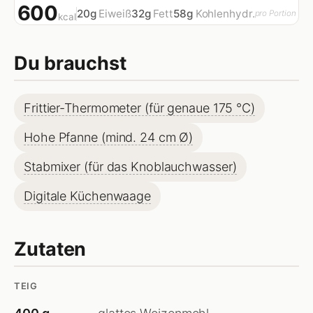
600
20g
Eiweiß
32g
Fett
58g
Kohlenhydr.
pro Portion
kcal
Du brauchst
Frittier-Thermometer (für genaue 175 °C)
Hohe Pfanne (mind. 24 cm Ø)
Stabmixer (für das Knoblauchwasser)
Digitale Küchenwaage
Zutaten
TEIG