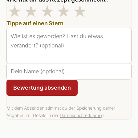
1 Sterne
2 Sterne
3 Sterne
4 Sterne
5 Stern
★
★
★
★
★
Tippe auf einen Stern
Bewertung absenden
Mit dem Absenden stimmst du der Speicherung deiner
Angaben zu. Details in der
Datenschutzerklärung
.